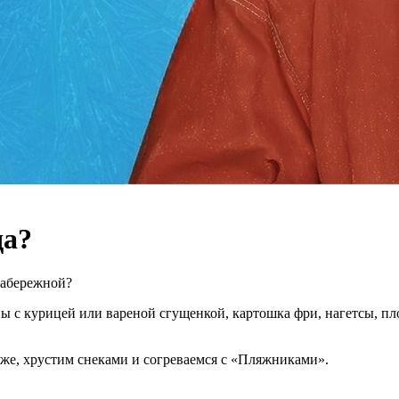
да?
набережной?
ы с курицей или вареной сгущенкой, картошка фри, нагетсы, п
яже, хрустим снеками и согреваемся с «Пляжниками».